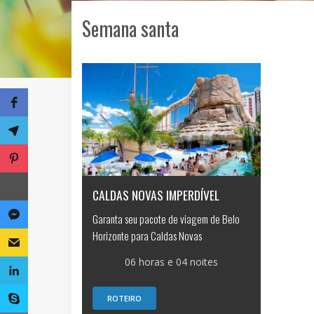
Semana santa
CALDAS NOVAS IMPERDÍVEL
Garanta seu pacote de viagem de Belo
Horizonte para Caldas Novas
06 horas e 04 noites
ROTEIRO