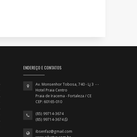
ENDEREÇO E CONTATOS
Av. Monsenhor Tobosa, 740 - Lj 3 - -
Hotel Praia Centro
Praia de Iracema - Fortaleza / CE
CEP: 60165-010
(85) 99714-3674
(85) 99714-3674
ibsenfaz@gmail.com