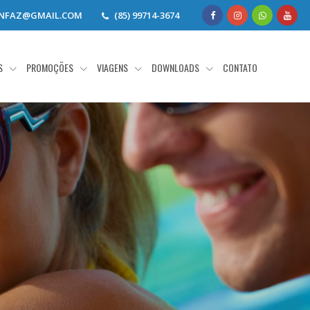
ENFAZ@GMAIL.COM
(85) 99714-3674
AS
PROMOÇÕES
VIAGENS
DOWNLOADS
CONTATO
a