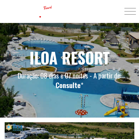
ILOA RESORT
Duração: 08 dias e 07 noites - A partir de:
Consulte
*