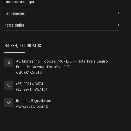
Localização e mapa
Depoimentos
Nossa equipe
ENDEREÇO E CONTATOS
Av. Monsenhor Tobosa, 740 - Lj 3 - - Hotel Praia Centro
Praia de Iracema - Fortaleza / CE
CEP: 60165-010
(85) 99714-3674
(85) 99714-3674
ibsenfaz@gmail.com
www.silvatur.com.br